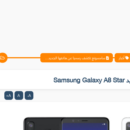
أخبار
سامسونغ تكشف رسميا عن هاتفها الجديد Samsung Galaxy A8 Star
Sam
A
A
A
+
-