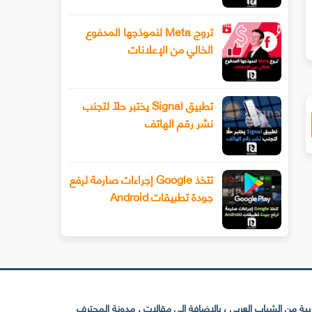
ك المبلغ الذي يتعين عليك دفعه لمشاركة حساب Netflix مع صديق ابتداء من عام 2023
تروج Meta لنموذجها المدفوع
الخالي من الإعلانات
تطبيق Signal يختبر حلًا لتجنب
نشر رقم الهاتف
تتخذ Google إجراءات صارمة لرفع
جودة تطبيقات Android
 من الشباب العربي ، بالإضافة إلى مقالات . مدونة المحترف