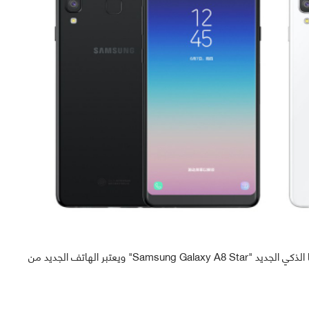
كشفت رسميا الشركة الكورية الجنوبية سامسونغ عن هاتفها الذكي الجديد "Samsung Galaxy A8 Star" ويعتبر الهاتف الجديد من