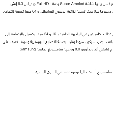
الهاتف الجديد من سامسونغ سيأتي بعدد من المميزات التقنية من بينها شاشة Super Amoled بدقة +Full HD وبقياس 6.3 إنش
بالإضافة إلى معالج Snapdragon 660 من شركة كوالكوم، مدعوما ب6 جيغا كسعة لذاكرة الوصول العشوائي و 64 جيغا كسعة للتخزين
بالإضافة إلى ذلك فإن Samsung Galaxy A8 Star سيأتي كذلك بكاميرتين في الواجهة الخلفية بـ 16 و 24 ميغابيكسيل بالإضافة إلى
 24 ميغابيكسيل، كما أن الهاتف الجديد سيكون مزودا بقارء لبصمة الأصابع البيومترية وميزة التعرف على
الوجوه بالإضافة إلى بطارية بسعة 3700mAh وسيعمل بنظام تشغيل أندرويد أوريو 8.0 وواجهة سامسونغ الخاصة Samsung
ن سامسونغ أعلنت حاليا توفره فقط في السوق الهندية.