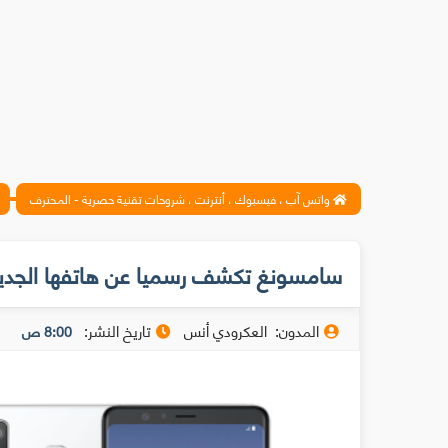
واتس آب ، فيسبوك ، أنترنت ، شروحات تقنية حصرية - المحترف
سامسونغ تكشف رسميا عن هاتفها الجديد sung Galaxy A8 Star
المدون:
العكرودي أنس
تاريخ النشر:
8:00 ص