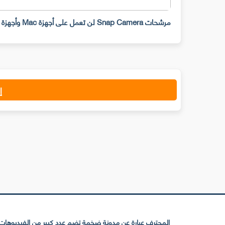
مرشحات Snap Camera لن تعمل على أجهزة Mac وأجهزة سطح المكتب ابتداء من 25 يناير
إ
المحترف عبارة عن مدونة ضخمة تضم عدد كبير من الفيديوهات ا