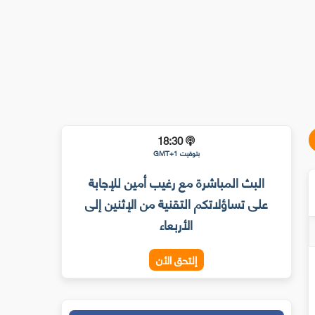
18:30
بتوقيت GMT+1
البث المباشرة مع رغيب أمين للإجابة
على تساؤلاتكم التقنية من الإثنين إلى
الأربعاء
إلتحق الأن