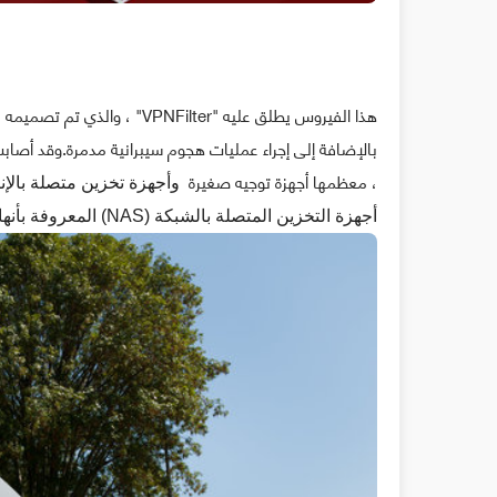
هذا الفيروس يطلق عليه "Filter
، معظمها أجهزة توجيه صغيرة
وأجهزة تخزين متصلة بالإنترنت من Linksys و MikroTik و
أجهزة التخزين المتصلة بالشبكة (NAS) المعروفة بأنها مستهدفة كذلك.