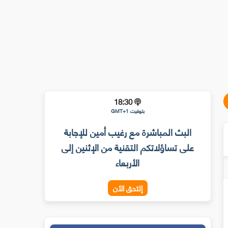
18:30
بتوقيت GMT+1
البث المباشرة مع رغيب أمين للإجابة
على تساؤلاتكم التقنية من الإثنين إلى
الأربعاء
إلتحق الأن