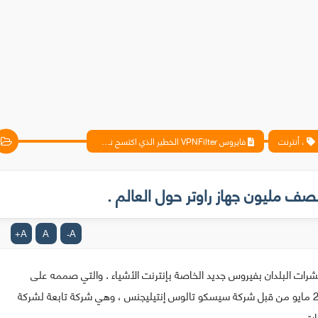
، أنترنت
فايروس VPNFilter الخطير الذي اكتسح نصف مليون جهاز راوتر حول العالم .
A
A
A
+
-
ات البلدان بفيروس جديد الخاصة بإنترنت الأشياء . والتي صممه على
الأرجح مجموعة من الهاكرز برعاية روسيا. وتم اكتشافه في 23 مايو من قبل شركة سيسكو تالوس إنتيليجنس ، وهي شركة تابعة لشركة
ات.