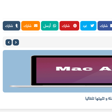
شارك
غرد
شارك
أرسل
شارك
شارك
وف