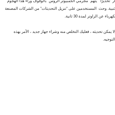
 مكتب التحقيقات الفيدرالي FBI الى إصدار "تحذيرًا" يتهم "مجرمي الكمبيوتر الروس" بالوقوف وراء هذا الهجوم
مكتبية. وحث المستخدمين على "تنزيل التحديثات" من الشركات المصنعة
عن الراوتر لمدة 30 ثانية.
 يمكن تحديثه ، فعليك التخلص منه وشراء جهاز جديد ، الأمر بهذه
توجيه.