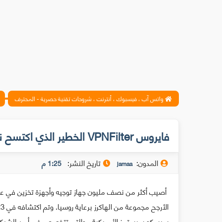
واتس آب ، فيسبوك ، أنترنت ، شروحات تقنية حصرية - المحترف
فايروس VPNFilter الخطير الذي اكتسح نصف مليون جهاز راوتر حول العالم .
المدون:
تاريخ النشر:
1:25 م
jamaa
أصيب أكثر من نصف مليون جهاز توجيه وأجهزة تخزين في عشر
سيسكو سيستمز الأمريكية ، والتي تتخصص في أمن الشبك