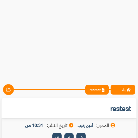
واتس آب ، فيسبوك ، أنترنت ، شروحات تقنية حصرية - المحترف
restest
restest
المدون:
تاريخ النشر:
10:31 ص
أمين رغيب
+
A
A
-
A