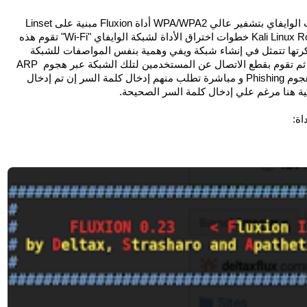
هي عبارة عن Bash Script تمت برمجته خصيصا لشبكات الوايفاي بتشفير عالي WPA/WPA2 أداة Fluxion مبنية على Linset 
حيث تم تطويرها خصيصا لنسختي Kali Linux 2.0 و Kali Linux Rolling خطوات اختراق الأداة لشبكة الوايفاي "Wi-Fi" تقوم هذه 
الأداة بشن هجوم ما يسمى بالتوأم الشرير (Evil Twin) فكرتها تتمثل في إنشاء شبكة ويفي وهمية بنفس المواصفات للشبكة 
المراد الهجوم عليها الفرق الوحيد هو في Mac Address ثم تقوم بقطع الاتصال عن المستخدمين لتلك الشبكة عبر هجوم ARP 
Poisoning بعد ذلك تقوم بإظهار صفحة مزورة لهم عبر هجوم Phishing و مباشرة تطلب منهم إدخال كلمة السر إن تم إدخال 
ية هنا مرغم علي إدخال كلمة السر الصحيحة.