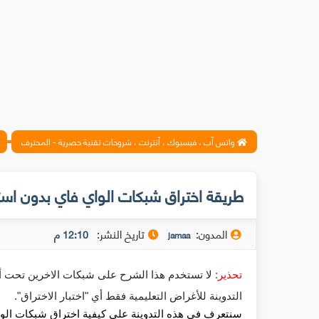
واتس آب ، فيسبوك ، أنترنت ، شروحات تقنية حصرية - المحترف
طريقة اختراق شبكات الواي فاي بدون استخدام bruteforce أو
المدون:
تاريخ النشر:
12:10 م
jamaa
تحذير: 
التدوينة للأغراض التعليمية فقط أي "اختبار الاختراق".