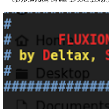
إذا لم يكن لديك handshake تم التقاطها بالفعل، فإن البرنامج النصي تساعدك على التقاط واحد. وسوف ترسل حزم ديوث 