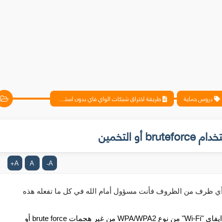
دروس حماية
طريقة اختراق شبكات الواي فاي بدون استخدام bruteforce أو التخمين
 التخمين
A
A
A
+
-
لا تستخدم هذا الشرح على شبكات الاخرين تحت أي ظرف من الظروف فأنت مسؤول أمام الله في كل ما تفعله هذه 
سنتعرف في هذه التدوينة على كيفية اختراق شبكات الوايفاي "Wi-Fi" من نوع WPA/WPA2 من غير هجمات brute force أو 