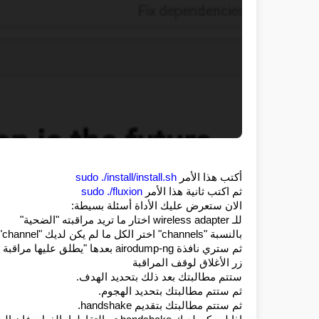
أكتب هذا الأمر 
sudo ./install/install.sh
ثم اكتب ثانية هذا الأمر 
sudo ./fluxion
الان ستعرض عليك الأداة أسئلة بسيطة:
للـ wireless adapter اختار ما تريد مراقبته "الضحية"
بالنسبة "channels" اختر الكل ما لم يكن لديك "channel" محددة والتي من المعروف أنها تحتوي علي (IP) المستخدم
زر الأغلاق لوقف المراقبة
ستتم مطالبتك بعد ذلك بتحديد الهدف.
ثم ستتم مطالبتك بتحديد الهجوم.
ثم ستتم مطالبتك بتقديم handshake.