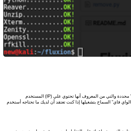
ثم ستري نافذة airodump-ng بعدها "يطلق عليها مراقبة الواي فاي" السماح بتشغيلها إذا كنت تعتقد أن لديك ما تحتاجه أستخدم 