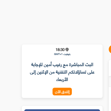
18:30
بتوقيت GMT+1
البث المباشرة مع رغيب أمين للإجابة
على تساؤلاتكم التقنية من الإثنين إلى
الأربعاء
إلتحق الأن