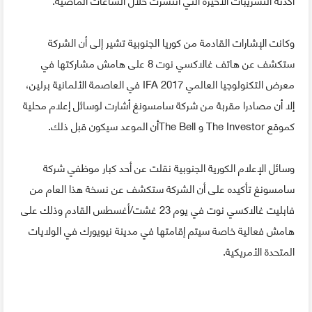
أكدته التسريبات الأخيرة التي انتشرت خلال الساعات الماضية.
وكانت الإشارات القادمة من كوريا الجنوبية تشير إلى أن الشركة
ستكشف عن هاتف غالاكسي نوت 8 على هامش مشاركتها في
معرض التكنولوجيا العالمي IFA 2017 في العاصمة الألمانية برلين،
إلا أن مصادرا مقربة من شركة سامسونغ أشارت لوسائل إعلام محلية
كموقع The Investor و The Bellأن الموعد سيكون قبل ذلك.
وسائل الإعلام الكورية الجنوبية نقلت عن أحد كبار موظفي شركة
سامسونغ تأكيده على أن الشركة ستكشف عن نسخة هذا العام من
فابليت غالاكسي نوت في يوم 23 غشت/أغسطس القادم وذلك على
هامش فعالية خاصة سيتم إقامتها في مدينة نيويورك في الولايات
المتحدة الأمريكية.