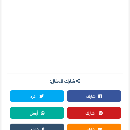
شارك المقال:
شارك
غرد
شارك
أرسل
شارك
شارك