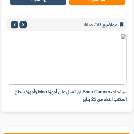
مواضيع ذات صلة:
مرشحات Snap Camera لن تعمل على أجهزة Mac وأجهزة سطح
المكتب ابتداء من 25 يناير
صديق