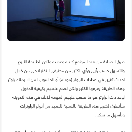
طرق الحماية من هذه المواقع كثيرة وعديدة ولكن الطريقة الأروع
والأسهل حسب رأيي ورأي الكثير من محترفي التقنية هي من خلال
احداث تغيير في اعدادات الراوتر (مودام) أو الحاسوب لمن لا يملك راوتر
وهذه الطريقة يعرفها الكثير ولكن لعدم علمهم بكيفية الدخول
لإعدادات الراوتر هو ما صعب عليهم المهمة لذلك في هذه التدوينة
سأتطرق لشرح هذه الطريقة بالنسبة للعديد من أنواع الراوترات
وبأسهل ما يمكن.
إذا وبدون إطالة حتى نتطرق للكثير من أنواع الروترات. فقط أود التنويه