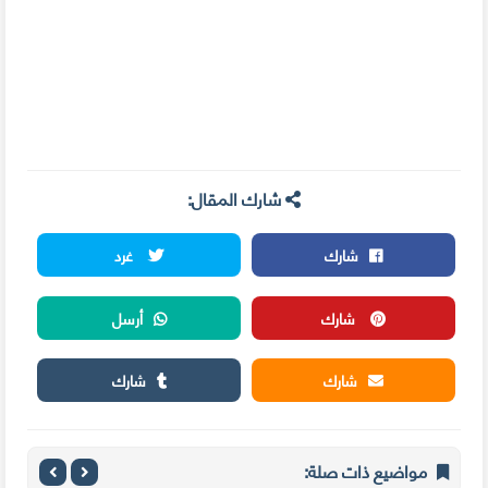
شارك المقال:
شارك
غرد
شارك
أرسل
شارك
شارك
مواضيع ذات صلة: