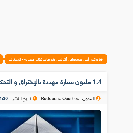
واتس آب ، فيسبوك ، أنترنت ، شروحات تقنية حصرية - المحترف
1.4 مليون سيارة مهددة بالإختراق و التحكم فيها عن بعد!
المدون:
Radouane Ouarhou
تاريخ النشر:
1:30 ص