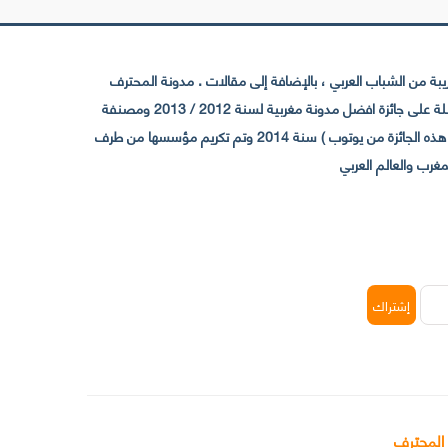
 من الشباب العربي ، بالإضافة إلى مقالات . مدونة المحترف
تأسست سنة 2009 حيث تستقطب الآن عدد كبير من الزوار من كافة ربوع الوطن العربي ، حيث ان مقرها الرئيسي بالمغرب و مديرها امين رغيب ،حاصلة على جائزة افضل مدونة مغربية لسنة 2012 / 2013 ومصنفة
ضمن افضل 10 مدونات عربية حسب المركز الدولي للصحفيين ICFJ سنة 2013 وحاصلة على الجائزة الفضية من يوتوب (اول قناة مغربية تحصل على هذه الجائزة من يوتوب ) سنة 2014 وتم تكريم مؤسسها من طرف
 المحترف