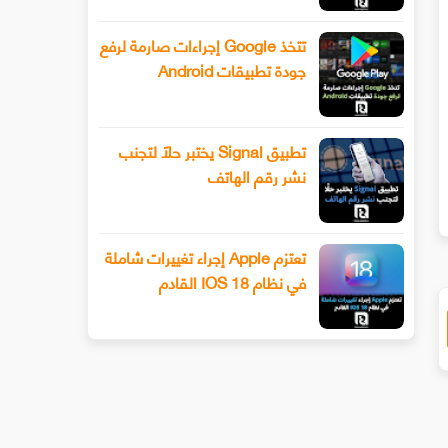
تتخذ Google إجراءات صارمة لرفع
جودة تطبيقات Android
تطبيق Signal يختبر حلًا لتجنب
نشر رقم الهاتف
ك المبلغ الذي يتعين عليك دفعه لمشاركة حساب Netflix مع صديق ابتداء من عام 2023
تعتزم Apple إجراء تغييرات شاملة
في نظام IOS 18 القادم