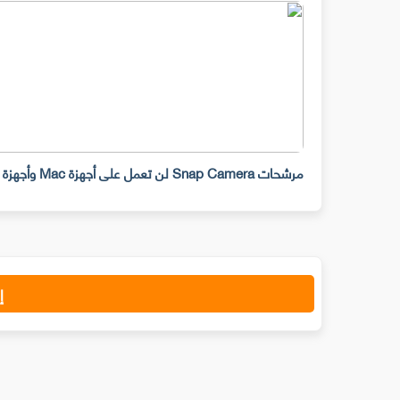
مرشحات Snap Camera لن تعمل على أجهزة Mac وأجهزة سطح المكتب ابتداء من 25 يناير
إ