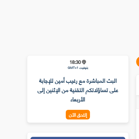
18:30
بتوقيت GMT+1
البث المباشرة مع رغيب أمين للإجابة
على تساؤلاتكم التقنية من الإثنين إلى
الأربعاء
إلتحق الأن