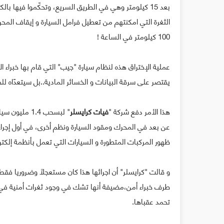
بعد 15 كيلومتر وهي في الطريق السريع، وتحكّموا فيها بالكامل عن طريق ثغرة في نظام
الثغرة التي امكنتهم من تعطيل فرامل السيارة و إيقاف المحر
100 كيلومتر في الساعة !
عملية الإختراق هذه لنظام سيارة "جيب" التي قام بها خبراء 
يقتصر على سرقة البيانات و الخسائر المادية..بل سيتعدّاه لل
هذا الأمر دفع شركة "
فيات كرايسلر
" لبسحب 1.4 
عن بعد في المحرك ومقود السيارة ونظم أخرى، في أول إجر
ظهور المركبات المتطورة و السيارات التي تعمل بأنظمة إلكترو
و قالت "كرايسلر" أن اجرائها هذا كان مستعجلاً وضروريا ف
تحمد عقباها.