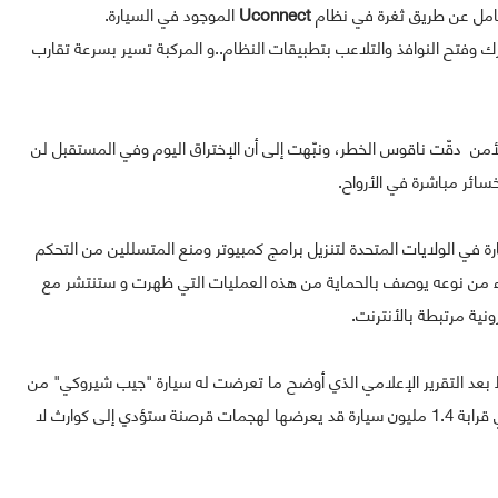
Uconnect
الموجود في السيارة.
ك وفتح النوافذ والتلاعب بتطبيقات النظام..و المركبة تسير بسرعة تقارب
الأمن دقّت ناقوس الخطر، ونبّهت إلى أن الإختراق اليوم وفي المستقبل لن
خسائر مباشرة في الأرواح.
مليون سيارة في الولايات المتحدة لتنزيل برامج كمبيوتر ومنع المتسللين من التحكم
اء من نوعه يوصف بالحماية من هذه العمليات التي ظهرت و ستنتشر مع
نية مرتبطة بالأنترنت.
قط بعد التقرير الإعلامي الذي أوضح ما تعرضت له سيارة "جيب شيروكي" من
طرف خبراء أمن،مضيفة أنها تشك في وجود ثغرات أمنية في قرابة 1.4 مليون سيارة قد يعرضها لهجمات قرصنة ستؤدي إلى كوارث لا