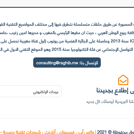
لمصورة عن طريق حلقات متسلسلة نتطرق فيها إلى مختلف المواضيع التقنية القريبة
عي عن فئة التكنولوجيا سنة 2015 وهو الموقع التقني الاول في المغرب والعالم العربي
للإتصال بنا:
consulting@raghib.me
 إطلاع بجديدنا
نا البريدية ليصلك كل جديد
ق محفوظة © 2021
|
واتس آب ، فيسبوك ، أنترنت ، شروحات تقنية حصرية -