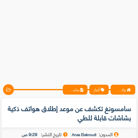
واتس آب ، فيسبوك ، أنترنت ، شروحات تقنية حصرية - المحترف
أخبار
سامسونغ تكشف عن موعد إطلاق هواتف ذكية بشاشات قابلة للطي
سامسونغ تكشف عن موعد إطلاق هواتف ذكية
بشاشات قابلة للطي
المدون:
تاريخ النشر:
9:29 ص
Anas Elakroudi