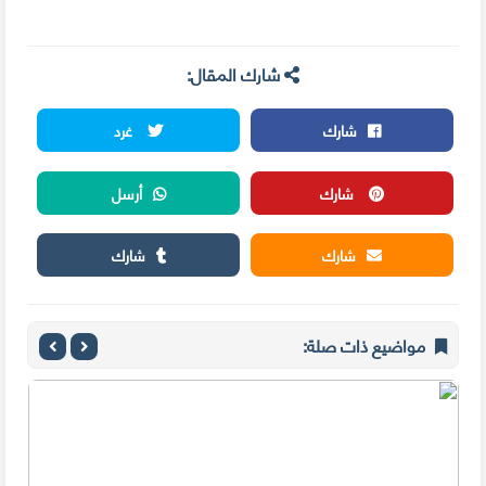
شارك المقال:
شارك
غرد
شارك
أرسل
شارك
شارك
مواضيع ذات صلة: