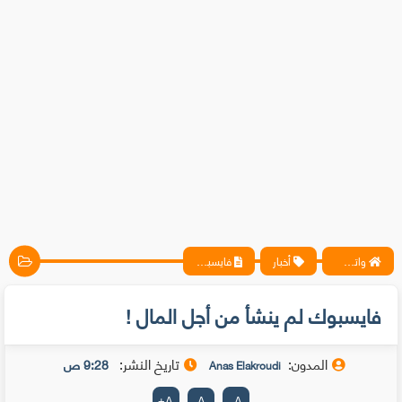
واتس آب ، فيسبوك ، أنترنت ، شروحات تقنية حصرية - المحترف
أخبار
فايسبوك لم ينشأ من أجل المال !
فايسبوك لم ينشأ من أجل المال !
المدون:
تاريخ النشر:
9:28 ص
Anas Elakroudi
+
A
A
-
A