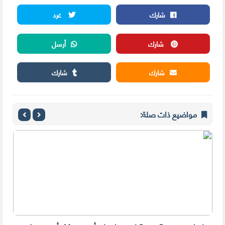
شارك
غرد
شارك
أرسل
شارك
شارك
مواضيع ذات صلة: