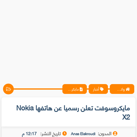
واتس آب ، فيسبوك ، أنترنت ، شروحات تقنية حصرية - المحترف
أخبار
مايكروسوفت تعلن رسميا عن هاتفها Nokia X2
مايكروسوفت تعلن رسميا عن هاتفها Nokia
X2
المدون:
تاريخ النشر:
12:17 م
Anas Elakroudi