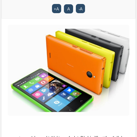
+
A
A
-
A