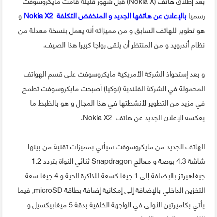
بعد إطلاق هاتف (Nokia X) قبل شهور قليلة قامت مايكروسوفت
رسميا
بالإعلان عن هاتفها الجديد و المنخفض التكلفة Nokia X2
و
هو تطوير للهاتف السابق و من مميزاته أنه يعمل بنسخة معدلة من
نظام أندرويد و من المنتظر أن يلقى رواجا كبيرا هذا الصيف.
و بعد إستحواذ الشركة الأمريكية مايكروسوفت على قسم الهواتف
المحمولة في الشركة الفلندية (نوكيا) أصبحت مايكروسوفت تطمح
في مزيد من التطوير لأنشطتها في هذا المجال و هو بالظبط ما
يعكسه الإعلان الجديد عن هاتف Nokia X2.
الهاتف الجديد من مايكروسوفت سيأتي بمميزات تقنية من بينها
شاشة 4.3 بوصة و معالج Snapdragon ثنائي النواة بتردد 1.2
جيغاهيرتز بالإضافة إلى 1 جيغا كسعة للذاكرة الحية و 4 جيغا سعة
التخزين الداخلي بالإضافة إلى إمكانية إضافة بطاقة microSD, فيما
يأتي بكاميرتين الأولى في الواجهة الخلفية بدقة 5 ميغابيكسيل و