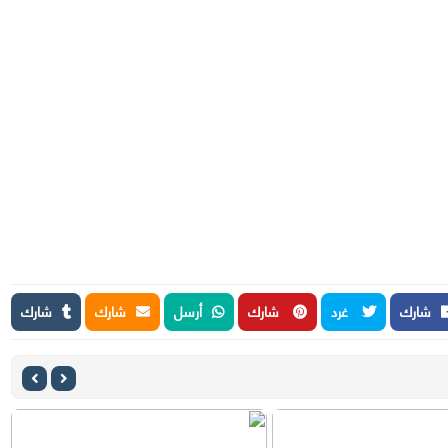
شارك
غرد
شارك
أرسل
شارك
شارك