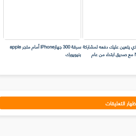
لذي يتعين عليك دفعه لمشاركة
سرقة 300 جهازiPhone أمام متجر apple
حساب Netflix مع صديق ابتداء من عام
بنيويورك
ت
ظهار التعليقات