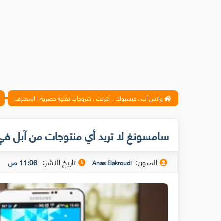
واتس آب ، فيسبوك ، أنترنت ، شروحات تقنية حصرية - المحترف
سامسونغ لا تريد أي منتوجات من آبل في س
المدون:
تاريخ النشر:
11:06 ص
Anas Elakroudi