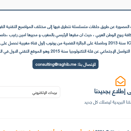
لمصورة عن طريق حلقات متسلسلة نتطرق فيها إلى مختلف المواضيع التقنية القريبة
عي عن فئة التكنولوجيا سنة 2015 وهو الموقع التقني الاول في المغرب والعالم العربي
للإتصال بنا:
consulting@raghib.me
 إطلاع بجديدنا
نا البريدية ليصلك كل جديد