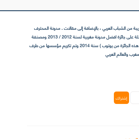
 من الشباب العربي ، بالإضافة إلى مقالات . مدونة المحترف
تأسست سنة 2009 حيث تستقطب الآن عدد كبير من الزوار من كافة ربوع الوطن العربي ، حيث ان مقرها الرئيسي بالمغرب و مديرها امين رغيب ،حاصلة على جائزة افضل مدونة مغربية لسنة 2012 / 2013 ومصنفة
ضمن افضل 10 مدونات عربية حسب المركز الدولي للصحفيين ICFJ سنة 2013 وحاصلة على الجائزة الفضية من يوتوب (اول قناة مغربية تحصل على هذه الجائزة من يوتوب ) سنة 2014 وتم تكريم مؤسسها من طرف