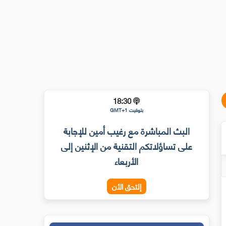
18:30
بتوقيت GMT+1
البث المباشرة مع رغيب أمين للإجابة
على تساؤلاتكم التقنية من الإثنين إلى
الأربعاء
إلتحق الأن