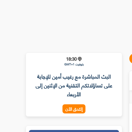
18:30
بتوقيت GMT+1
البث المباشرة مع رغيب أمين للإجابة
على تساؤلاتكم التقنية من الإثنين إلى
الأربعاء
إلتحق الأن