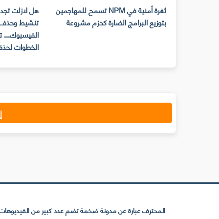
رسالة المحذوفة
ثغرة أمنية في NPM تسمح للمهاجمين
هل لازلت تجد 
بتوزيع البرامج الضارة كحزم مشروعة
تنشيط وحذف 
الفيسبوك... ت
الخطوات لحذف
إ
المحترف عبارة عن مدونة ضخمة تضم عدد كبير من الفيديوهات ا