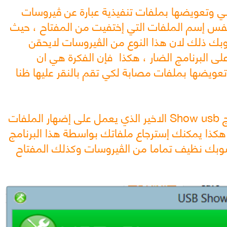
بي وتعويضها بملفات تنفيذية عبارة عن ڤيروسات
Wor غالبا ماتأخد نفس إسم الملفات التي إختفيت من المفتاح ، حيث
بك ذلك لان هذا النوع من الڤيروسات لايحقن
على البرنامج الضار ، هكذا فإن الفكرة هي ان
تعويضها بملفات مصابة لكي تقم بالنقر عليها ظنا
ج
Show usb
الاخير الذي يعمل على إضهار الملفات
 هكذا يمكنك إسترجاع ملفاتك بواسطة هذا البرنامج
حاسوبك نظيف تماما من الڤيروسات وكذلك المفتاح