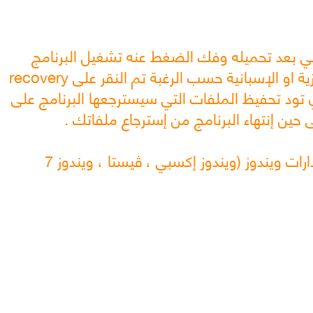
ستعمال يكفي بعد تحميله وفك الضغط عنه تشغيل البرنامج
(لايحتاج إلى تتبيث ) وإختيار اللغة الإنجليزية او الإسبانية حسب الرغبة تم النقر على recovery
لمكان الذي تود تحفيظ الملفات التي سيسترجعها البرنامج على
برنامج usb show يعمل على اغلب إصدارات ويندوز (ويندوز إكسبي ، ڤيستا ، ويندوز 7