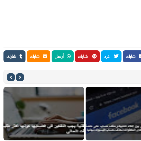
شارك
غرد
شارك
أرسل
شارك
شارك