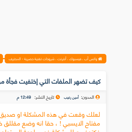
واتس آب ، فيسبوك ، أنترنت ، شروحات تقنية حصرية - المحترف
كيف تضهر الملفات التي إختفيت فجأة م
المدون:
تاريخ النشر:
12:49 م
أمين رغيب
لعلك وقعت في هذه المشكلة او صديق ل
مفتاح الايسبي ! ، حقا انه وضع مقللق خ
فكتوضيح للمشكلة فهي راجعة إلى تواجد ڤ