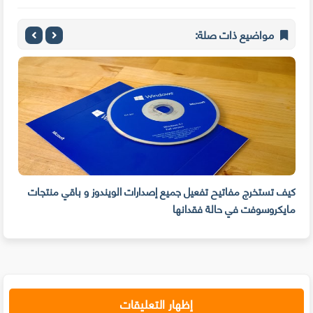
مواضيع ذات صلة:
كيف تستخرج مفاتيح تفعيل جميع إصدارات الويندوز و باقي منتجات
مايكروسوفت في حالة فقدانها
سهول
إظهار التعليقات