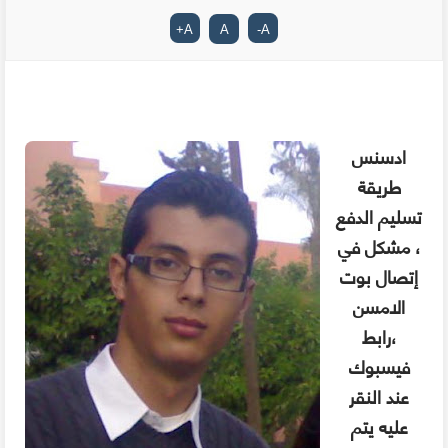
+
A
A
-
A
ادسنس
طريقة
تسليم الدفع
، مشكل في
إتصال بوت
الامسن
،رابط
فيسبوك
عند النقر
عليه يتم