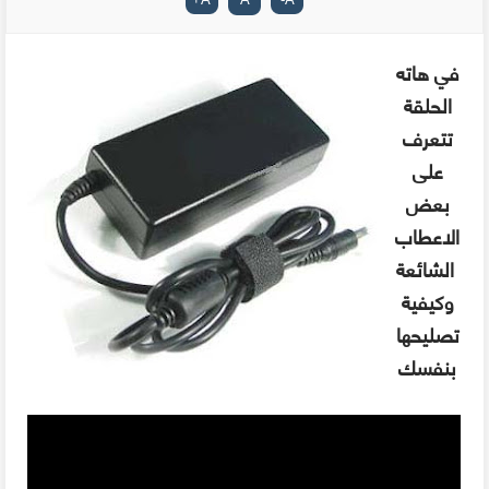
في هاته
الحلقة
تتعرف
على
بعض
الاعطاب
الشائعة
وكيفية
تصليحها
بنفسك