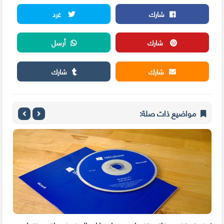
شارك
غرد
شارك
أرسل
شارك
شارك
مواضيع ذات صلة: