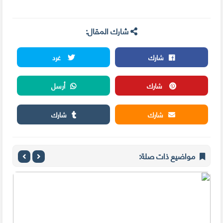
شارك المقال:
شارك
غرد
شارك
أرسل
شارك
شارك
مواضيع ذات صلة: