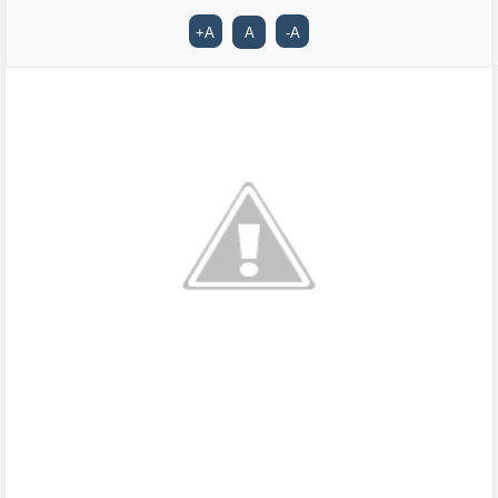
+
A
A
-
A