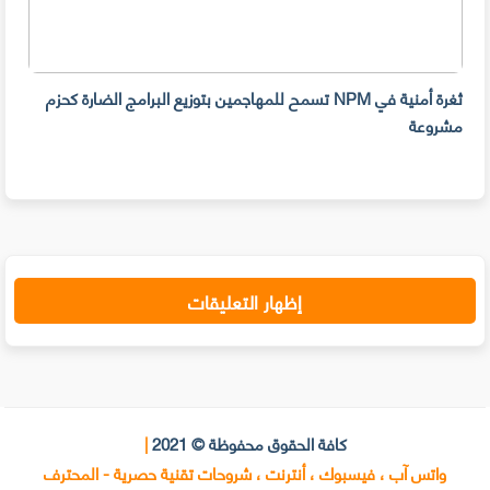
ثغرة أمنية في NPM تسمح للمهاجمين بتوزيع البرامج الضارة كحزم
هل ل
مشروعة
على 
حسا
إظهار التعليقات
كافة الحقوق محفوظة © 2021
|
واتس آب ، فيسبوك ، أنترنت ، شروحات تقنية حصرية - المحترف