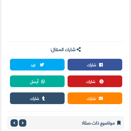
شارك المقال:
شارك
غرد
شارك
أرسل
شارك
شارك
مواضيع ذات صلة: