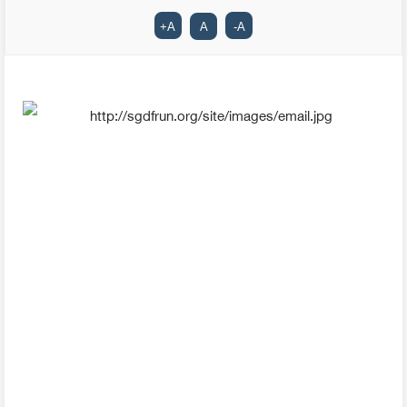
+
A
A
-
A
لندن، بريطانيا
(CNN)
-- وجدت إحدى الدراسات البريطانية أن لدى الماليزيين أكبر
عدد من الأصدقاء عبر وسائل الإعلام الاجتماعي، بينما يحتل
اليابانيون ذيل القائمة بالنسبة لعدد الأصدقاء.
كما أظهرت الدراسة، التي تضمنت 46 دولة، أن البريد
الإلكتروني أصبح وسيلة تقليدية للتواصل، وأن استخدامها بدأ
يخف يوما بعد يوم.
وأثبتت الدراسة، التي قامت بها الوكالة البريطانية للدراسات
TNS،