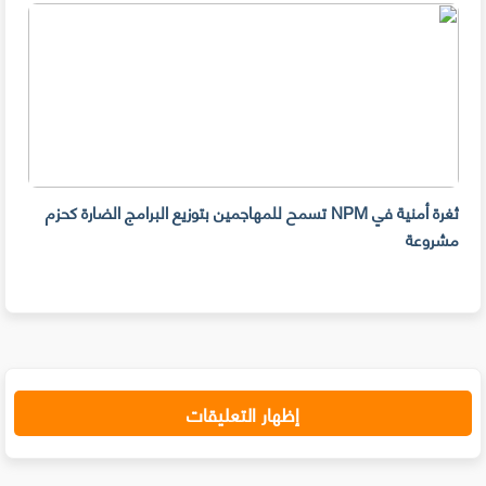
ثغرة أمنية في NPM تسمح للمهاجمين بتوزيع البرامج الضارة كحزم
هل ل
مشروعة
على 
حسا
إظهار التعليقات