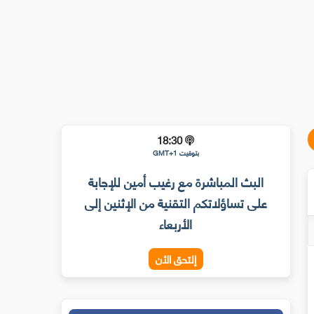
18:30
بتوقيت GMT+1
البث المباشرة مع رغيب أمين للإجابة
على تساؤلاتكم التقنية من الإثنين إلى
الأربعاء
إلتحق الأن