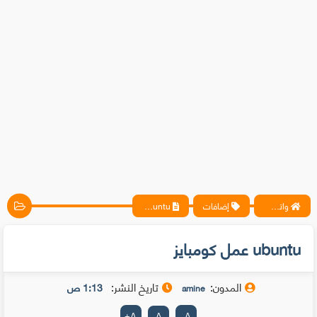
واتس آب ، فيسبوك ، أنترنت ، شروحات تقنية حصرية - المحترف
إضافات
ubuntu عمل كومبايز
ubuntu عمل كومبايز
المدون:
تاريخ النشر:
1:13 ص
amine
+
A
A
-
A