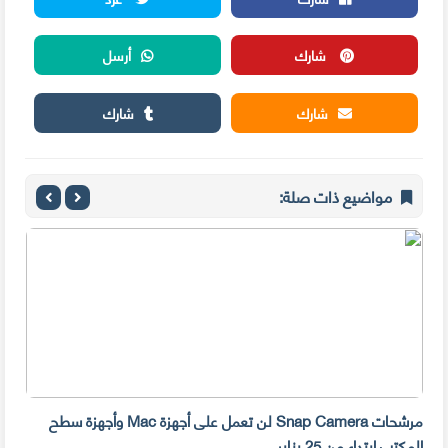
شارك
أرسل
شارك
شارك
مواضيع ذات صلة:
مرشحات Snap Camera لن تعمل على أجهزة Mac وأجهزة سطح
المكتب ابتداء من 25 يناير
صديق