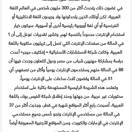
في غضون ذلك يتحدث أكثر من 300 مليون شخص في العالم اللغة
العربية، لكن أولئك الذين يتحدثونها ولا يجيدون اللغة الانكليزية أو
الفرنسية أو أي لغة أوروبية رئيسية أخرى أو آسيوية، سيكون خيار
استخدام الإنترنت محدوداً بالنسبة لهم. وتشير تقديرات غوغل إلى أن 1
في المائة من صفحات الإنترنت التي تصل إلى تريليون مكتوبة باللغة
العربية.
وكانت شركة الاستشارات الأسترالية « إفكتيف ميجر» أعدت
دراسة بمشاركة مهنيين شباب من مصر ودول التعاون وجدت فيها أن
88 في المائة منهم يستخدمون الإنترنت يومياً وأكثر من نصفهم، أي
51 في المائة يقضون ثلاث ساعات على الإنترنت يومياً.
وتعتمد هذه الشريحة الرئيسية المستهدفة بكثرة على استخدام
محتويات غير عربية.
من جهتها ومنذ إطلاق شبكة الفيس بوك باللغة
العربية، أصبحت رابع أكثر المواقع شهرة في قطر، وجذبت أكثر من 37
في المائة من مستخدمي الإنترنت ونحو خُمس جميع مستخدمي
الإنترنت في الإمارات والكويت. ومن المواقع الأجنبية المعروفة أيضاً
تويتر ويوتيوب.