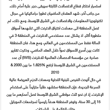
استمرار احتكار قطاع الاتصالات الثابتة سيبقى حجر عثرة أمام ذلك.
من جانب آخر، شهد العقدان الماضيان تطورا دراماتيكيا في مجال
تكنولوجيا المعلومات والاتصالات في الشرق الأوسط. ومع ذلك، لم
تصل المنطقة الى معدلات اختراق الاترنت التي تشهدها أسواق
متطورة أكثر. اذ يشكل عدد مستخدمي الانترنت في المنطقة 3 في
المائة فقط من المستخدمين في العالم، ومع هذا، فان المنطقة
كانت بين أسرع الأسواق نمواً خلال العقد الماضي. وذكرت تقارير
صادرة عن مؤسسة الاحصاأت العالمية للانترنت
(IWS)
أن عدد
المستخدمين في الشرق الأوسط ارتفع
%1.825
ما بين
2000 &
2010
في حال أتيحت الفرص للبنية التحتية ومعدات الحزم العريضة عالية
السرعة الجديدة، فإن المنطقة ستشهد طلباً متزايداً على استخدام
الإنترنت. إذ ان نحو ثلث مواطني الشرق الأوسط تصل أعمارهم ما بين
15 إلى 30 سنة، وتوفر المنطقة هدفاً رئيسياً لمجتمعات الموبايل
وتلك القائمة على الشبكات.