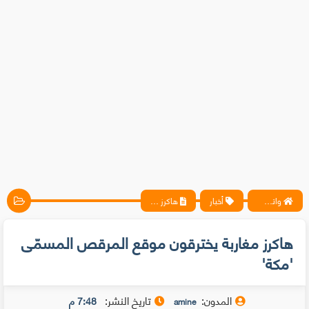
واتس آب ، فيسبوك ، أنترنت ، شروحات تقنية حصرية - المحترف
أخبار
هاكرز مغاربة يخترقون موقع المرقص المسمّى 'مكة'
هاكرز مغاربة يخترقون موقع المرقص المسمّى
'مكة'
المدون:
تاريخ النشر:
7:48 م
amine