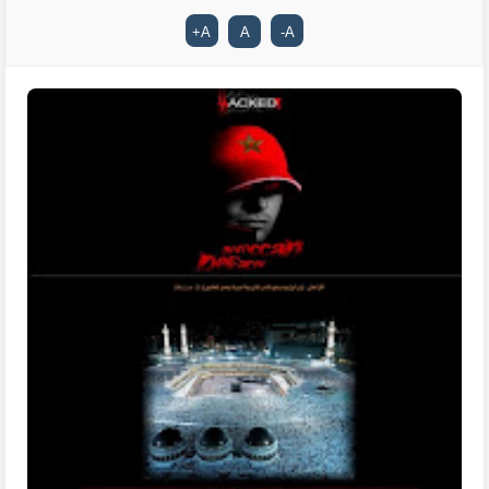
+
A
A
-
A