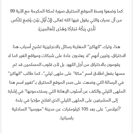
كما وضعوا وسط الموقع المخترق صورة لمكة المكرمة مع الآية 99
من آل عمران والتي يقول فيها الله تعالى (إِنَّ أَوَّلَ بَيْتٍ وُضِعَ لِلنَّاسِ
لَلَّذِي بِبَكَّةَ مُبَارَكًا وَهُدًى لِلْعَالَمِينَ).
هذا، وترك "الهاكرز" المغاربة رسائل بالانجليزية تشرح أسباب هذا
الاختراق، وتبين أنهم "لا يعتدون عادة على شبكات ومواقع الغير كما لا
يقومون بالاختراق من أجل اللهو، بل لأن قلوب المسلمين قد تم
مسها بفعل اطلاق اسم "مكة" على ملهى ليلي"، كما طالب "الهاكرز"
في الرسالة التي وضعت على صدر الموقع المخترق بـ"تغيير اسم هذا
الملهى الليلي والكف عن أسلوب الإهانة التي يستخدمونها" في إشارة
إلى المشرفين على الملهى الليلي الذي افتتح مؤخرا في بلدة
"أغيلاس" على بعد 105 كيلومترات عن مدينة "مورسيا" الساحلية
باسبانيا.