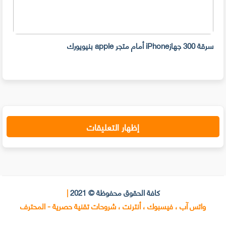
سرقة 300 جهازiPhone أمام متجر apple بنيويورك
سيحصل هاتف 3
إظهار التعليقات
كافة الحقوق محفوظة © 2021
|
واتس آب ، فيسبوك ، أنترنت ، شروحات تقنية حصرية - المحترف