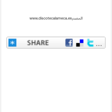
المصدرwww.discotecalameca.es