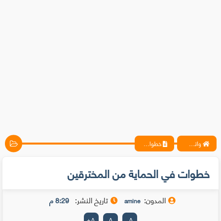
واتس آب ، فيسبوك ، أنترنت ، شروحات تقنية حصرية - المحترف
خطوات في الحماية من المخترقين
خطوات في الحماية من المخترقين
المدون:
تاريخ النشر:
8:29 م
amine
+
A
A
-
A