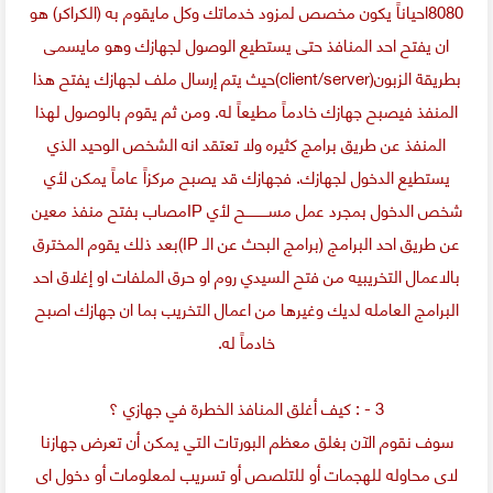
8080احياناً يكون مخصص لمزود خدماتك وكل مايقوم به (الكراكر) هو
ان يفتح احد المنافذ حتى يستطيع الوصول لجهازك وهو مايسمى
بطريقة الزبون(client/server)حيث يتم إرسال ملف لجهازك يفتح هذا
المنفذ فيصبح جهازك خادماً مطيعاً له. ومن ثم يقوم بالوصول لهذا
المنفذ عن طريق برامج كثيره ولا تعتقد انه الشخص الوحيد الذي
يستطيع الدخول لجهازك. فجهازك قد يصبح مركزاً عاماً يمكن لأي
شخص الدخول بمجرد عمل مســــــــــح لأي IPمصاب بفتح منفذ معين
عن طريق احد البرامج (برامج البحث عن الـ IP)بعد ذلك يقوم المخترق
بالاعمال التخريبيه من فتح السيدي روم او حرق الملفات او إغلاق احد
البرامج العامله لديك وغيرها من اعمال التخريب بما ان جهازك اصبح
خادماً له.
3 - : كيف أغلق المنافذ الخطرة في جهازي ؟
سوف نقوم الآن بغلق معظم البورتات التي يمكن أن تعرض جهازنا
لاى محاوله للهجمات أو للتلصص أو تسريب لمعلومات أو دخول اى