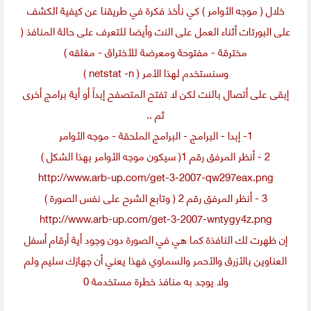
خلال ( موجه الأوامر ) كي نأخذ فكرة في طريقنا عن كيفية الكشف
على البورتات أثناء العمل على النت وأيضا للتعرف على حالة المنافذ (
مخترقة - مفتوحة ومعرضة للأختراق - مغلقه )
وسنستخدم لهذا الأمر ( netstat -n )
إبقى على أتصال بالنت لكن لا تفتح المتصفح إبداً أو أية برامج أخرى
ثم ..
1- إبدا - البرامج - البرامج الملحقة - موجه الأوامر
2 - أنظر المرفق رقم 1( سيكون موجه الأوامر بهذا الشكل )
http://www.arb-up.com/get-3-2007-qw297eax.png
3 - أنظر المرفق رقم 2 ( وتابع الشرح على نفس الصورة )
http://www.arb-up.com/get-3-2007-wntygy4z.png
إن ظهرت لك النافذة كما هي في الصورة دون وجود أية أرقام أسفل
العناوين بالأزرق والأحمر والسماوي فهذا يعني أن جهازك سليم ولم
ولا يوجد به منافذ خطرة مستخدمة 0