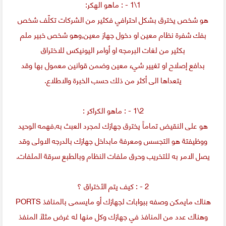
1\1 - : ماهو الهكر:
هو شخص يخترق بشكل احترافي فكثير من الشركات تكلّف شخص
بفك شفرة نظام معين او دخول جهاز معين,وهو شخص خبير ملم
بكثير من لغات البرمجه او أوامر اليونيكس للاختراق
بدافع إصلاح او تغيير شيء معين وضمن قوانين معمول بها وقد
يتعداها الى أكثر من ذلك حسب الخبرة والاطلاع.
2\1 - : ماهو الكراكر :
هو على النقيض تماماً يخترق جهازك لمجرد العبث به,فهمه الوحيد
ووظيفتة هو التجسس ومعرفة مابداخل جهازك بالدرجه الاولى وقد
يصل الامر به للتخريب وحرق ملفات النظام وبالطبع سرقة الملفات.
2 - : كيف يتم الأختراق ؟
هناك مايمكن وصفه ببوابات لجهازك أو مايسمى بالمنافذ PORTS
وهناك عدد من المنافذ في جهازك وكل منها له غرض مثلاً المنفذ