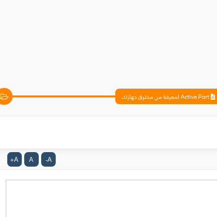
Active Port لمعرفة من مخترق جهازك
A
A
A
+
-