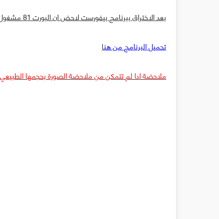
بعد الاختراق ببرنامج بيفورست لاحض ان البورت 81 مشغول من تم فان الجهاز مخترق كما يمكن ملاحضة ايبي المخترق
تحميل البرنامج من هن
ا
ملاحضة ادا لم تتمكن من ملاحضة الصورة بحجمها الطبيعي إض