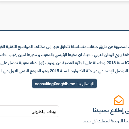
لمصورة عن طريق حلقات متسلسلة نتطرق فيها إلى مختلف المواضيع التقنية القريبة
عي عن فئة التكنولوجيا سنة 2015 وهو الموقع التقني الاول في المغرب والعالم العربي
للإتصال بنا:
consulting@raghib.me
 إطلاع بجديدنا
نا البريدية ليصلك كل جديد