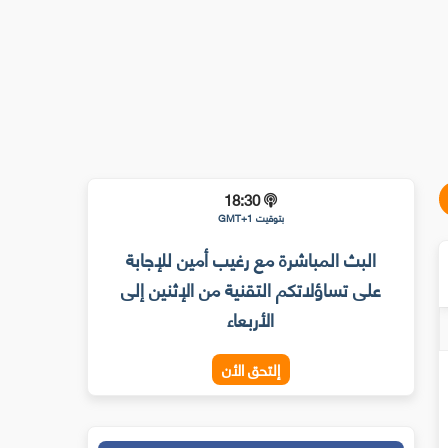
18:30
بتوقيت GMT+1
البث المباشرة مع رغيب أمين للإجابة
على تساؤلاتكم التقنية من الإثنين إلى
الأربعاء
إلتحق الأن