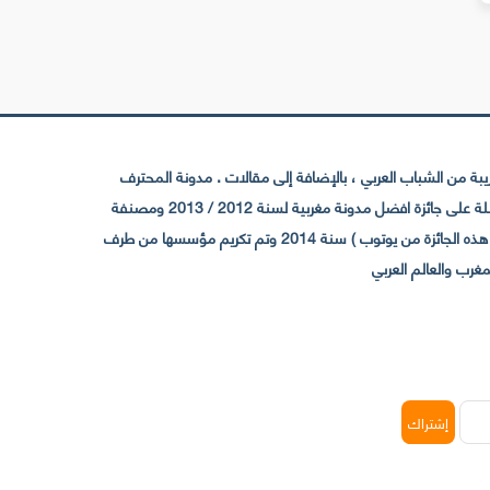
 من الشباب العربي ، بالإضافة إلى مقالات . مدونة المحترف
تأسست سنة 2009 حيث تستقطب الآن عدد كبير من الزوار من كافة ربوع الوطن العربي ، حيث ان مقرها الرئيسي بالمغرب و مديرها امين رغيب ،حاصلة على جائزة افضل مدونة مغربية لسنة 2012 / 2013 ومصنفة
ضمن افضل 10 مدونات عربية حسب المركز الدولي للصحفيين ICFJ سنة 2013 وحاصلة على الجائزة الفضية من يوتوب (اول قناة مغربية تحصل على هذه الجائزة من يوتوب ) سنة 2014 وتم تكريم مؤسسها من طرف